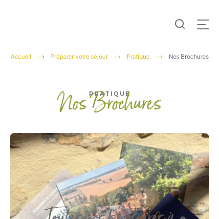
Je
Men
recherc
Tourisme
Accueil
Préparer votre séjour
Pratique
Nos Brochures
Entre
Beauce
Nos Brochures
PRATIQUE
et
Perche
Toutes nos brochures à