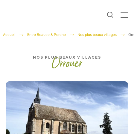
Je
Men
recherc
Tourisme
Accueil
Entre Beauce & Perche
Nos plus beaux villages
Orr
Entre
Beauce
Orrouer
NOS PLUS BEAUX VILLAGES
et
Perche