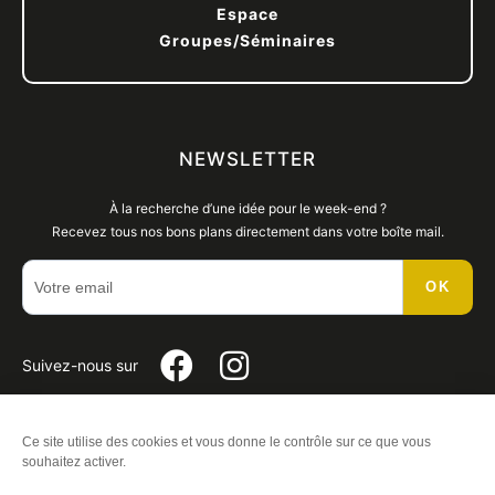
Espace
Groupes/Séminaires
NEWSLETTER
À la recherche d’une idée pour le week-end ?
Recevez tous nos bons plans directement dans votre boîte mail.
OK
Suivez-
Suivez-
Suivez-nous sur
nous
nous
Ce site utilise des cookies et vous donne le contrôle sur ce que vous
Plan du site
-
Mentions légales
-
Éditer mes cookies
-
Politique
souhaitez activer.
sur
sur
de Confidentialité
-
Made with
by
IRIS Interactive