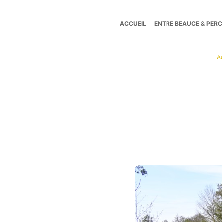
ACCUEIL
ENTRE BEAUCE & PER
Tourisme
A
Entre
Beauce
et
Perche