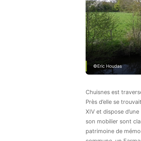
©Eric Houdas
Chuisnes est traver
Près d’elle se trouva
XIV et dispose d’une
son mobilier sont cl
patrimoine de mémoi
commune, un Farman G