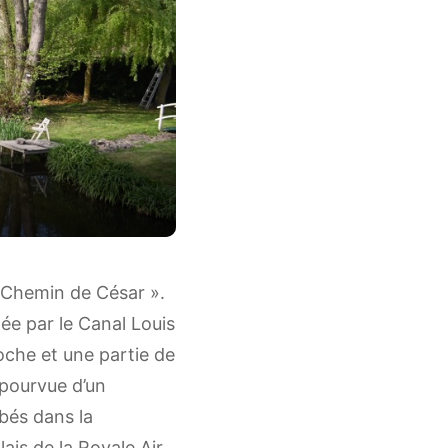
 Chemin de César ».
née par le Canal Louis
cloche et une partie de
 pourvue d’un
bés dans la
is de la Royale Air