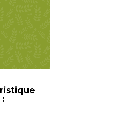
uristique
 :