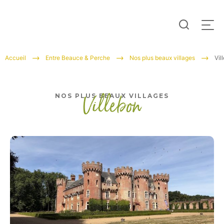
Je
Men
recherc
Tourisme
Accueil
Entre Beauce & Perche
Nos plus beaux villages
Vil
Entre
Beauce
Villebon
NOS PLUS BEAUX VILLAGES
et
Perche