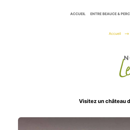
ACCUEIL
ENTRE BEAUCE & PER
Tourisme
Accueil
Entre
L
N
Beauce
et
Visitez un château d
Perche