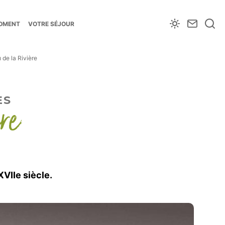
Météo
Nous
Je
MOMENT
VOTRE SÉJOUR
contac
re
de la Rivière
re
ES
VIIe siècle.