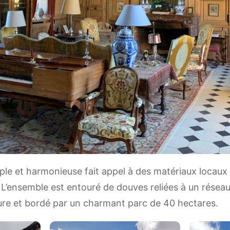
ple et harmonieuse fait appel à des matériaux locaux 
 L’ensemble est entouré de douves reliées à un résea
Eure et bordé par un charmant parc de 40 hectares.