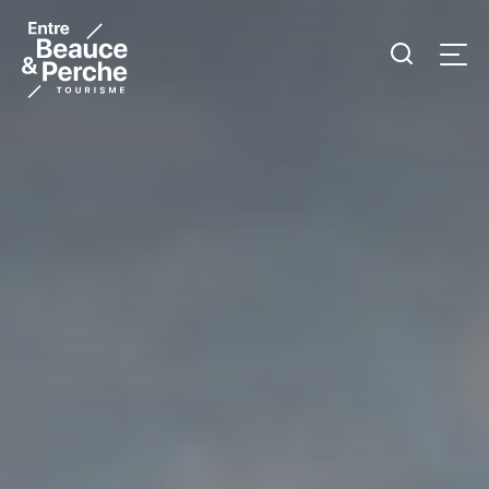
Je
Men
recherc
Tourisme
Entre
Beauce
et
Perche