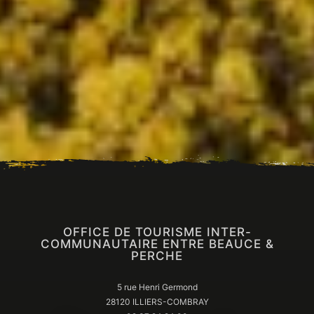
Visite guidée du jardin du Pré
Catelan
ILLIERS-COMBRAY
Venez faire un tour "Du côté de chez Swann"
sur les pas de Marcel Proust et découvrez le
jardin du Pré Catelan....
OFFICE DE TOURISME INTER-
COMMUNAUTAIRE ENTRE BEAUCE &
PERCHE
5 rue Henri Germond
28120 ILLIERS-COMBRAY