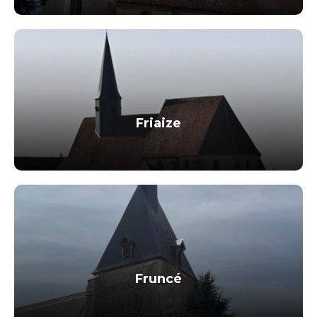
Friaize
Fruncé