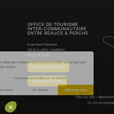
OFFICE DE TOURISME
INTER-COMMUNAUTAIRE
ENTRE BEAUCE & PERCHE
5 rue Henri Germond
28120 ILLIERS-COMBRAY
02 37 24 24 00
Ce site utilise des cookies et vous donne le contrôle sur ce que vous
NOUS CONTACTER
souhaitez activer.
Consentements certifiés par
COMMENT VENIR
Non merci
Je choisis
OK pour moi
Plan du site
-
Mentions
Axeptio consent
Plateforme de Gestion du Consentement : Personnali
Ce site est proté
Notre plateforme vous permet d'adapter et de gérer vo