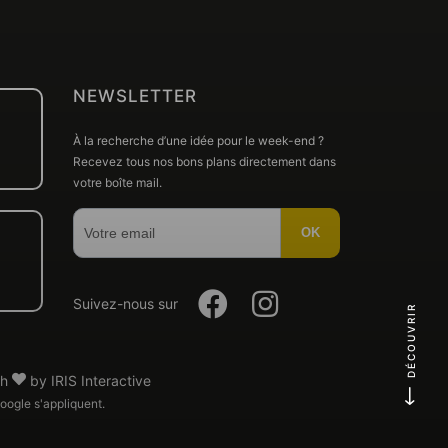
NEWSLETTER
À la recherche d’une idée pour le week-end ?
Recevez tous nos bons plans directement dans
votre boîte mail.
OK
Suivez-
Suivez-
Suivez-nous sur
DÉCOUVRIR
nous
nous
th
by
IRIS Interactive
En
sur
sur
ogle s'appliquent.
formité avec les réglementations. Personnalisez vos préf
savoi