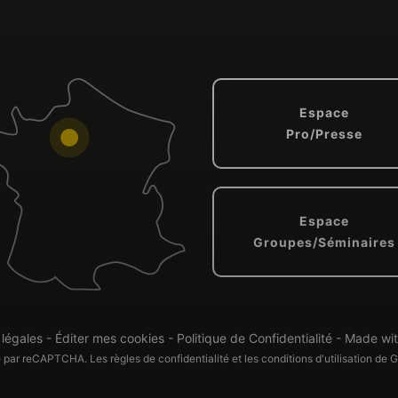
Espace
Pro/Presse
Espace
Groupes/Séminaires
 légales
-
Éditer mes cookies
-
Politique de Confidentialité
-
Made wi
sez vos Options
gé par reCAPTCHA. Les
règles de confidentialité
et les
conditions d'utilisation
de Go
s paramètres de confidentialité, en garantissant la con