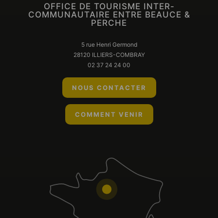
OFFICE DE TOURISME INTER-
COMMUNAUTAIRE ENTRE BEAUCE &
PERCHE
5 rue Henri Germond
28120 ILLIERS-COMBRAY
02 37 24 24 00
NOUS CONTACTER
COMMENT VENIR