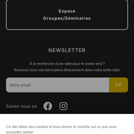
Espace
Groupes/Séminaires
NEWSLETTER
À la recherche d’une idée pour le week-end ?
Recevez tous nos bons plans directement dans votre boîte mail.
OK
Suivez-
Suivez-
Suivez-nous sur
nous
nous
Ce site utilise des cookies et vous donne le contrôle sur ce que vous
Plan du site
-
Mentions légales
-
Éditer mes cookies
-
Politique
souhaitez activer.