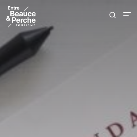
Je
Men
recherc
Tourisme
Entre
Beauce
et
Perche