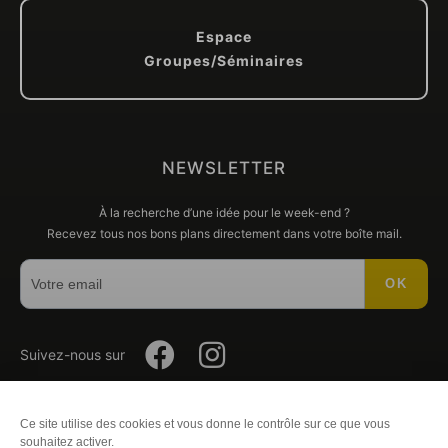
Espace
Groupes/Séminaires
NEWSLETTER
À la recherche d’une idée pour le week-end ?
Recevez tous nos bons plans directement dans votre boîte mail.
OK
Suivez-
Suivez-
Suivez-nous sur
nous
nous
Ce site utilise des cookies et vous donne le contrôle sur ce que vous
Plan du site
-
Mentions légales
-
Éditer mes cookies
-
Politique
souhaitez activer.