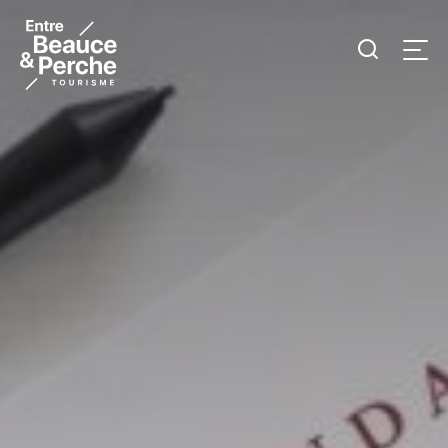
Je
Men
recherc
Tourisme
Entre
Beauce
et
Perche