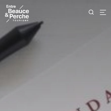
Je
Men
recherc
Tourisme
Entre
Beauce
et
Perche