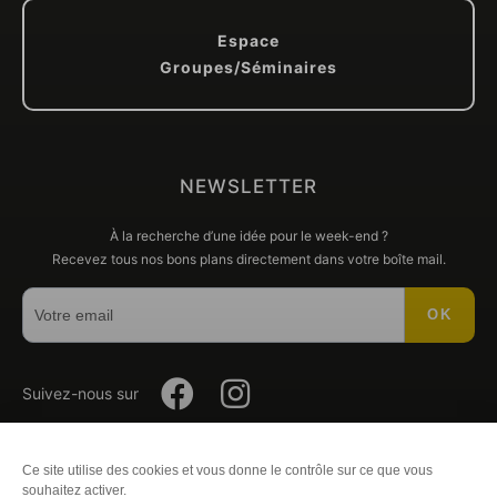
Espace
Groupes/Séminaires
NEWSLETTER
À la recherche d’une idée pour le week-end ?
Recevez tous nos bons plans directement dans votre boîte mail.
OK
Suivez-
Suivez-
Suivez-nous sur
nous
nous
Ce site utilise des cookies et vous donne le contrôle sur ce que vous
Plan du site
-
Mentions légales
-
Éditer mes cookies
-
Politique
souhaitez activer.