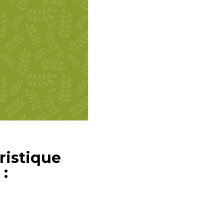
uristique
 :