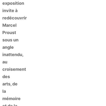
exposition
invite à
redécouvrir
Marcel
Proust
sous un
angle
inattendu,
au
croisement
des
arts, de
la
mémoire
et de la