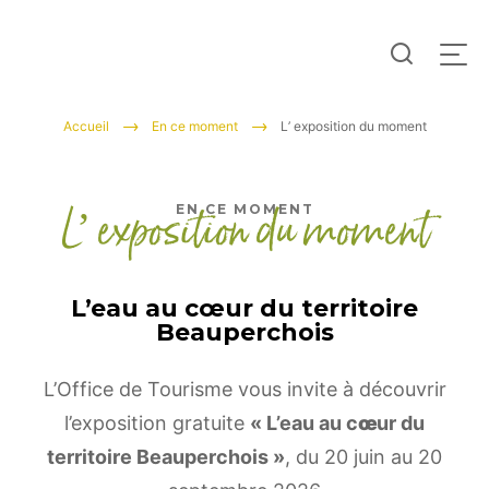
Je
Men
recherc
Tourisme
Accueil
En ce moment
L’ exposition du moment
Entre
Beauce
L’ exposition du moment
EN CE MOMENT
et
Perche
L’eau au cœur du territoire
Beauperchois
L’Office de Tourisme vous invite à découvrir
l’exposition gratuite
« L’eau au c
œ
ur du
territoire Beauperchois »
, du 20 juin au 20