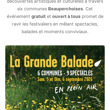
découvertes artistiques et culturelles à travers
six communes
Beauperchoises
. Cet
événement
gratuit
et
ouvert à tous
promet de
ravir les festivaliers en mêlant spectacles,
balades et moments conviviaux.