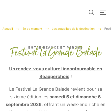
Je
Men
recherc
Tourisme
Accueil
En ce moment
Les actualités de la destination
Fest
Entre
Beauce
Festival La Grande Balade
ENTRE BEAUCE ET PERCHE
et
Perche
Un rendez-vous culturel incontournable en
Beauperchois
!
Le Festival La Grande Balade revient pour sa
sixième édition les
samedi 5 et dimanche 6
septembre 2026
, offrant un week-end riche en