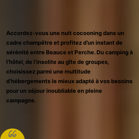
Accueil
Préparer votre séjour
Dormir
Accordez-vous une nuit cocooning dans un
cadre champêtre et profitez d’un instant de
sérénité entre Beauce et Perche. Du camping à
l’hôtel, de l’insolite au gîte de groupes,
choisissez parmi une multitude
d’hébergements le mieux adapté à vos besoins
pour un séjour inoubliable en pleine
campagne.
66