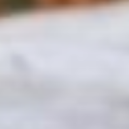
Chapelle Saint-Jean
3 étoiles
PONTGOUIN
Capacité maximum : 3 personnes
Exceptionnel ! Une chapelle fin roman-début
gothique, rénovée en atelier d'artiste !
Charpente inversée, calme...
Gîte du moulin de Blanville
3 étoiles
SAINT-LUPERCE