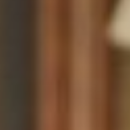
Bienvenue à la Maison des Saveurs ! Idéale pour
accueillir jusqu’à 6 personnes.
L’Oliviade
3 étoiles
BILLANCELLES
Capacité maximum : 10 personnes
Cette maison, rénovée dans un ancien corps de
ferme, est idéale pour se retrouver en famille
et/ou entre amis.
Château de la Rivière