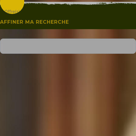
Offre(s)
AFFINER MA RECHERCHE
Ville
Type d'offre
Affichage Carte
Affichage Liste
La Maison des Saveurs
FONTAINE-LA-GUYON
Capacité maximum : 6 personnes