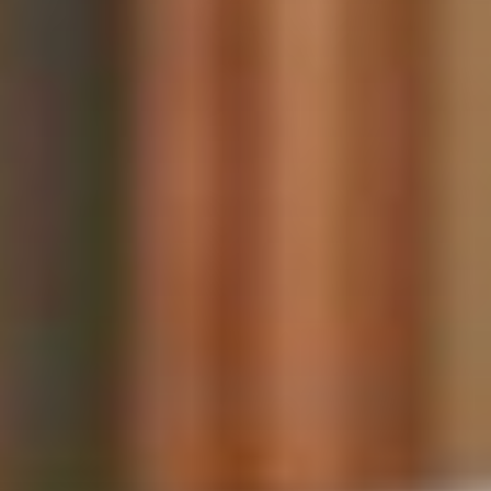
Hôtel de l’Image
ILLIERS-COMBRAY
Nombre total de chambres : 8
L'hôtel vous offre un cadre familial et
décontracté au coeur de la patrie de Marcel
Proust. Il unit tradition et...
Logement cosy
SAINT-GERMAIN-LE-GAILLARD
Capacité maximum : 3 personnes
En pleine campagne beauceronne, appartement
cosy et stylé au premier étage d'un ancien
château de petit village.