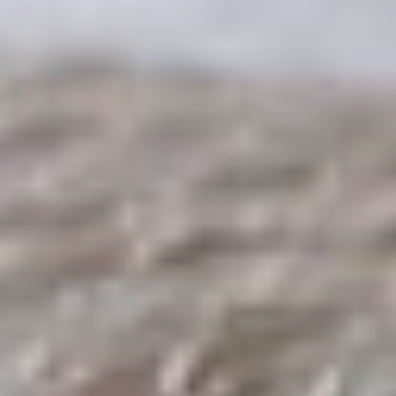
Capacité maximum : 8 personnes
Située dans un cadre bucolique, cette belle
longère devient un gîte spacieux, agréable,
décoré avec soin et...
Home Relax Perche
3 étoiles
MONTIGNY-LE-CHARTIF
Capacité maximum : 4 personnes
Reposez-vous dans ce logement calme et cosy.
En option, profitez des séances de massage ou
de réflexologie plantaire...