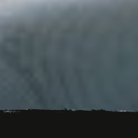
Une pause aux halles
3 étoiles
PONTGOUIN
Capacité maximum : 5 personnes
A 1h30 de Paris, entre les forêts de Senonches
et de Montécôt, fameuses pour leur nature
préservée et généreuse...
« Précédent
1
…
3
4
5
6
Suivant »