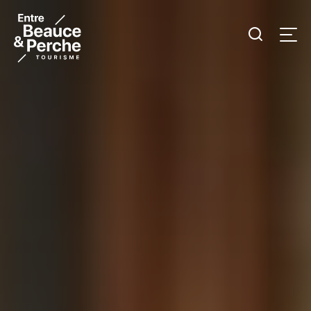
Je
Men
recherc
Tourisme
Entre
Beauce
et
Perche