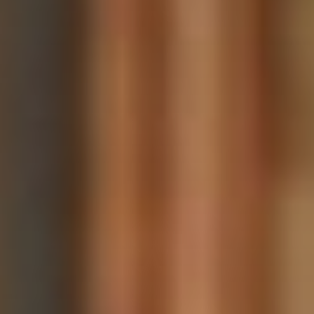
PONTGOUIN
Capacité maximum : 15 personnes
Chambres d’hôtes d’exception au château de La
Rivière à 30 minutes de Chartres et 1h30 de
Paris.
Le clos de la Montignoise
MONTIGNY-LE-CHARTIF
Capacité maximum : 2 personnes
Evadez-vous au clos de la Montignoise où luxe
et sérénité s'entremêlent au cœur du Parc
Naturel du Perche à 1h30...