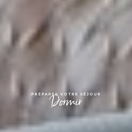
Gite le Bois Fleuri
ILLIERS-COMBRAY
Capacité maximum : 8 personnes
Envie de vous ressourcer au vert, de partager
des moments conviviaux en famille ou entre
amis, ou simplement de faire...
Le Grand Bois Barreau
3 étoiles
PRÉPARER VOTRE SÉJOUR
Dormir
SAINT-EMAN
Capacité maximum : 6 personnes
Un havre de paix en pleine campagne à 20 km
de Chartres et en bordure de forêt. La maison
se situe dans un beau...