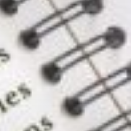
stands
de prêt
à porter
peuvent
également
être
présents.
Ouverture
Du
01/01/2026
au
01/01/2029