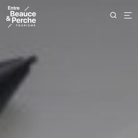
Je
Men
recherc
Tourisme
Entre
Beauce
et
Perche