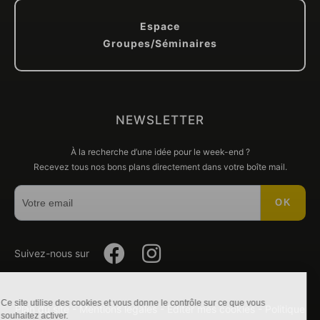
Espace
Groupes/Séminaires
NEWSLETTER
À la recherche d’une idée pour le week-end ?
Recevez tous nos bons plans directement dans votre boîte mail.
OK
Suivez-
Suivez-
Suivez-nous sur
nous
nous
Ce site utilise des cookies et vous donne le contrôle sur ce que vous
Plan du site
-
Mentions légales
-
Éditer mes cookies
-
Politique
souhaitez activer.