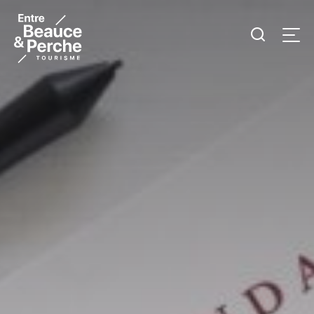
Je
Men
recherc
Tourisme
Entre
Beauce
et
Perche