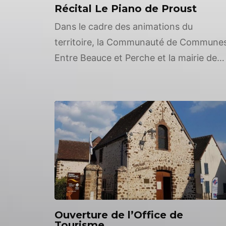
Récital Le Piano de Proust
Dans le cadre des animations du
territoire, la Communauté de Commune
Entre Beauce et Perche et la mairie de
Saint-Eman s’associent pour entremêler
culture et patrimoine. Dimanche 15 mai,
dans le cadre des célébrations du
centenaire de la mort de Marcel Proust 
la fête patronale de Saint-Eman,
découvrez l’église de Saint-Eman où le
Loir […]
Ouverture de l’Office de
Tourisme