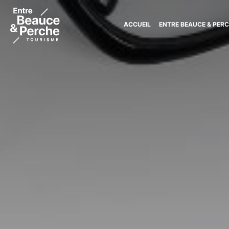
ACCUEIL
ENTRE BEAUCE & PER
Tourisme
Entre
Beauce
et
Perche