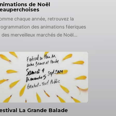
nimations de Noël
eauperchoises
omme chaque année, retrouvez la
rogrammation des animations féeriques
t des merveilleux marchés de Noël
eauperchois. Nous vous avons concocté
ne liste non-exhaustive d’animations de
oël entre Beauce & Perche ! Profitez de
ette période festive tant attendue pour
ous émerveiller en famille ou entre amis
ace à la magie de Noël, c’est l’occasion
e […]
estival La Grande Balade