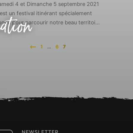
amedi 4 et Dimanche 5 septembre 2021
nation
’est un festival itinérant spécialement
onçu pour parcourir notre beau territoire
n traversant 5 Communes : Pontgouin,
ourville-sur-Eure, Villebon, Magny et
1
…
6
7
lliers-Combray. Au rendez-vous,
pectacle chorégraphique, acrobaties
ériennes, pièce circassienne, spectacle
e marionnette, pièce de théâtre, solo
uitare voix, chorégraphie équestre, bal
éo-rétro et performance de
onglage.Pour consulter […]
NEWSLETTER