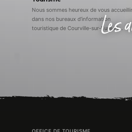
Nous sommes heureux de vous accueilli
Les a
dans nos bureaux d’information
touristique de Courville-sur-Eure et
d’Illiers-Combray. En cette basse saison
nous avons la chance de disposer de
températures plutôt douces.Profitez-en
pour admirer les couleurs chatoyantes 
l’automne à l’occasion d’une visite
guidée.Et pour les soirées d’hiver, osez
enquêter sur le secret de la lanterne
magique de […]
OFFICE DE TOURISME