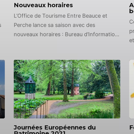
Nouveaux horaires
A
b
L’Office de Tourisme Entre Beauce et
C
s
Perche lance sa saison avec des
p
nouveaux horaires : Bureau d’Information
e
Touristique de Courville-sur-Eure :Du jeudi
b
au samedi de 10H à 12H30 et de 15H à
u
17HVendredi de 15h à 17h Bureau
N
et
d’Information Touristique d’Illiers-
c
Combray :Du mercredi au samedi de 10H
v
à 12H30 et de 15H à 17HFermeture le […]
f
d
Journées Européennes du
F
Patrimoine 2021