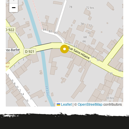
−
Leaflet
|
©
OpenStreetMap
contributors