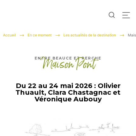
Je
Men
recherc
Tourisme
Accueil
En ce moment
Les actualités de la destination
Mais
Entre
Beauce
Maison Pont
ENTRE BEAUCE ET PERCHE
et
Perche
Du 22 au 24 mai 2026 : Olivier
Thuault, Clara Chastagnac et
Véronique Aubouy